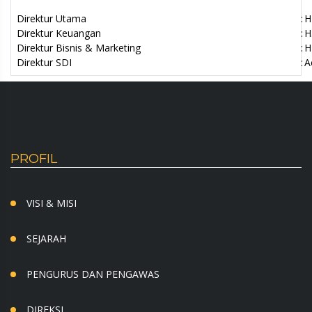
Direktur Utama
:
H
Direktur Keuangan
:
H
Direktur Bisnis & Marketing
:
H
Direktur SDI
:
A
PROFIL
VISI & MISI
SEJARAH
PENGURUS DAN PENGAWAS
DIREKSI