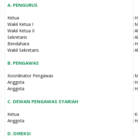
A. PENGURUS
Ketua
:
H
Wakil Ketua I
:
M
Wakil Ketua II
:
A
Sekretaris
:
A
Bendahara
:
H
Wakil Sekretaris
:
A
B. PENGAWAS
Koordinator Pengawas
:
M
Anggota
:
H
Anggota
:
H
C. DEWAN PENGAWAS SYARIAH
Ketua
:
K
Anggota
:
H
D. DIREKSI